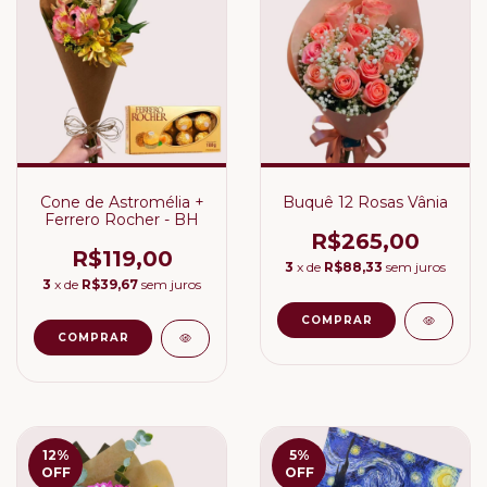
Cone de Astromélia +
Buquê 12 Rosas Vânia
Ferrero Rocher - BH
R$265,00
R$119,00
3
x de
R$88,33
sem juros
3
x de
R$39,67
sem juros
12
%
5
%
OFF
OFF