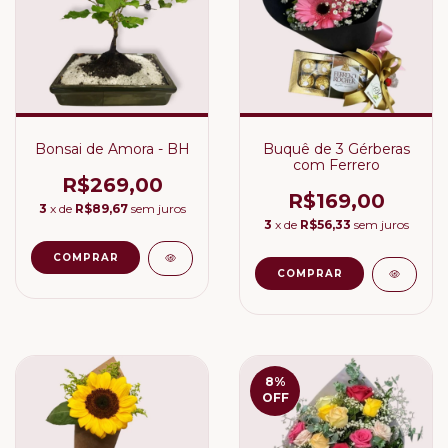
Bonsai de Amora - BH
Buquê de 3 Gérberas
com Ferrero
R$269,00
R$169,00
3
x de
R$89,67
sem juros
3
x de
R$56,33
sem juros
8
%
OFF