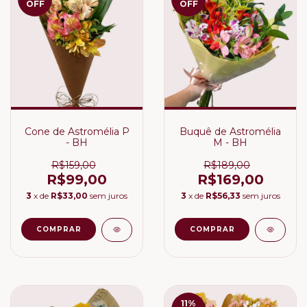
OFF
OFF
Cone de Astromélia P
Buquê de Astromélia
- BH
M - BH
R$159,00
R$189,00
R$99,00
R$169,00
3
x de
R$33,00
sem juros
3
x de
R$56,33
sem juros
11
%