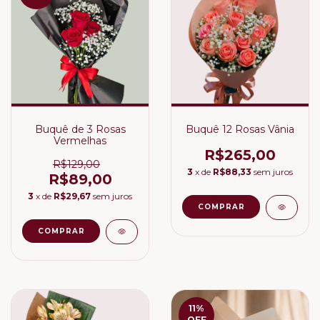
Buquê de 3 Rosas
Buquê 12 Rosas Vânia
Vermelhas
R$265,00
R$129,00
3
x de
R$88,33
sem juros
R$89,00
3
x de
R$29,67
sem juros
11
%
OFF