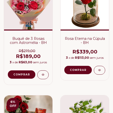
Buquê de 3 Rosas
Rosa Eterna na Cúpula
com Astromélia - BH
- BH
R$219,00
R$339,00
R$189,00
3
x de
R$113,00
sem juros
3
x de
R$63,00
sem juros
6
%
OFF