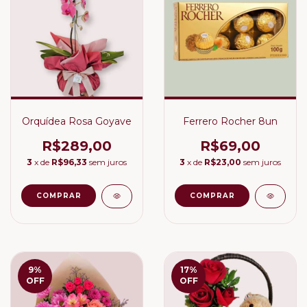
Orquídea Rosa Goyave
Ferrero Rocher 8un
R$289,00
R$69,00
3
x de
R$96,33
sem juros
3
x de
R$23,00
sem juros
9
%
17
%
OFF
OFF