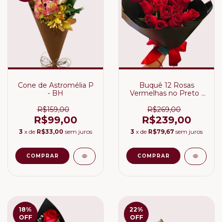
Cone de Astromélia P
Buquê 12 Rosas
- BH
Vermelhas no Preto -
BH
R$159,00
R$269,00
R$99,00
R$239,00
3
x de
R$33,00
sem juros
3
x de
R$79,67
sem juros
18
%
22
%
OFF
OFF