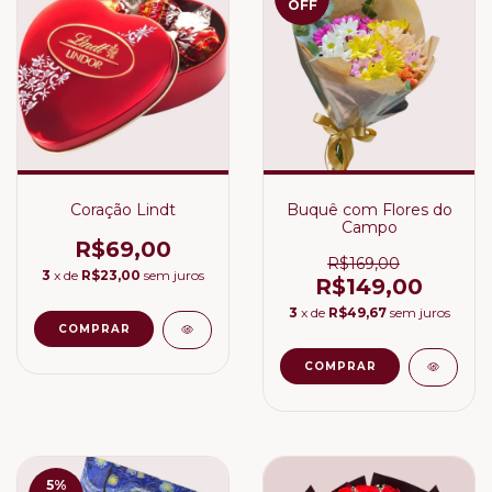
OFF
Coração Lindt
Buquê com Flores do
Campo
R$69,00
R$169,00
3
x de
R$23,00
sem juros
R$149,00
3
x de
R$49,67
sem juros
5
%