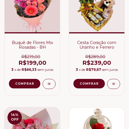
Buquê de Flores Mix
Cesta Coração com
Rosadas - BH
Ursinho e Ferrero
R$219,00
R$289,00
R$199,00
R$239,00
3
x de
R$66,33
sem juros
3
x de
R$79,67
sem juros
14
%
OFF