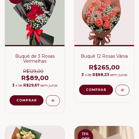
Buquê de 3 Rosas
Buquê 12 Rosas Vânia
Vermelhas
R$265,00
R$129,00
3
x de
R$88,33
sem juros
R$89,00
3
x de
R$29,67
sem juros
11
%
OFF