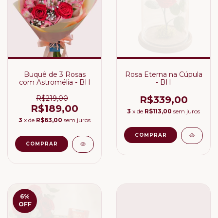
Buquê de 3 Rosas
Rosa Eterna na Cúpula
com Astromélia - BH
- BH
R$219,00
R$339,00
R$189,00
3
x de
R$113,00
sem juros
3
x de
R$63,00
sem juros
6
%
OFF