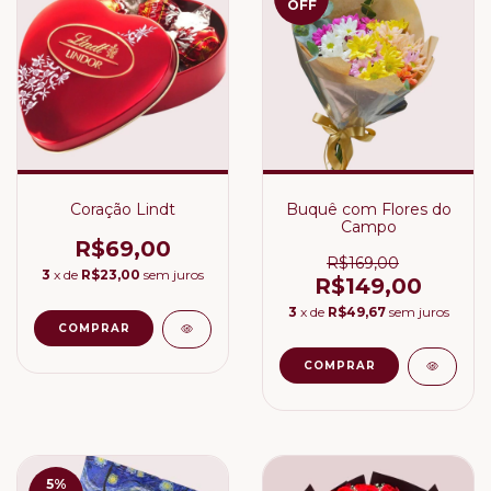
OFF
Coração Lindt
Buquê com Flores do
Campo
R$69,00
R$169,00
3
x de
R$23,00
sem juros
R$149,00
3
x de
R$49,67
sem juros
5
%