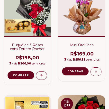
Buquê de 3 Rosas
Mini Orquídea
com Ferrero Rocher
R$169,00
R$198,00
3
x de
R$56,33
sem juros
3
x de
R$66,00
sem juros
11
%
OFF