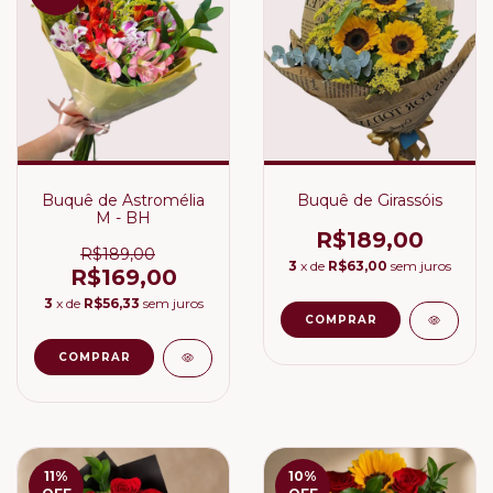
Buquê de Astromélia
Buquê de Girassóis
M - BH
R$189,00
R$189,00
3
x de
R$63,00
sem juros
R$169,00
3
x de
R$56,33
sem juros
11
%
10
%