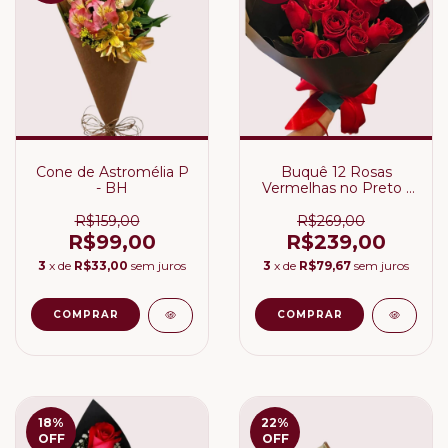
Cone de Astromélia P
Buquê 12 Rosas
- BH
Vermelhas no Preto -
BH
R$159,00
R$269,00
R$99,00
R$239,00
3
x de
R$33,00
sem juros
3
x de
R$79,67
sem juros
18
%
22
%
OFF
OFF