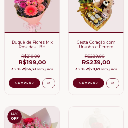
Buquê de Flores Mix
Cesta Coração com
Rosadas - BH
Ursinho e Ferrero
R$219,00
R$289,00
R$199,00
R$239,00
3
x de
R$66,33
sem juros
3
x de
R$79,67
sem juros
14
%
OFF