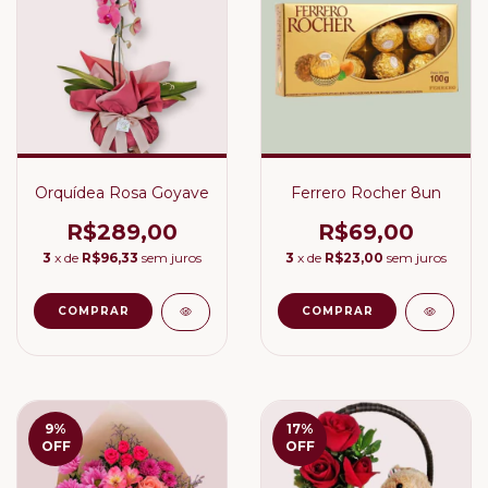
Orquídea Rosa Goyave
Ferrero Rocher 8un
R$289,00
R$69,00
3
x de
R$96,33
sem juros
3
x de
R$23,00
sem juros
9
%
17
%
OFF
OFF