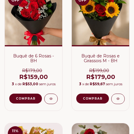
OFF
OFF
Buquê de 6 Rosas -
Buquê de Rosas e
BH
Girassois M - BH
R$179,00
R$199,00
R$159,00
R$179,00
3
x de
R$53,00
sem juros
3
x de
R$59,67
sem juros
11
%