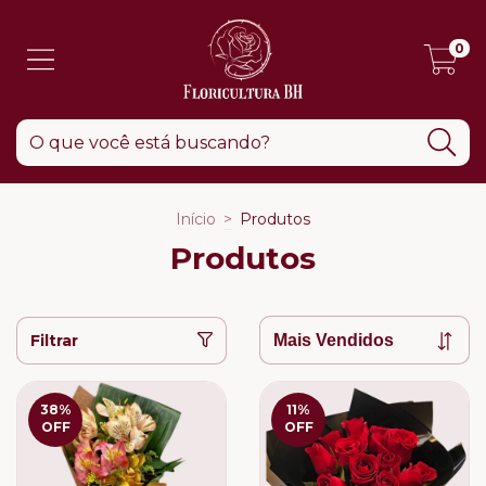
0
Início
>
Produtos
Produtos
Filtrar
38
%
11
%
OFF
OFF