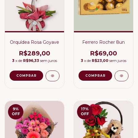
Orquídea Rosa Goyave
Ferrero Rocher 8un
R$289,00
R$69,00
3
x de
R$96,33
sem juros
3
x de
R$23,00
sem juros
9
%
17
%
OFF
OFF