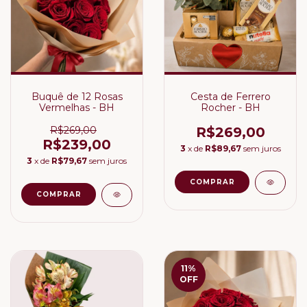
Buquê de 12 Rosas
Cesta de Ferrero
Vermelhas - BH
Rocher - BH
R$269,00
R$269,00
R$239,00
3
x de
R$89,67
sem juros
3
x de
R$79,67
sem juros
11
%
OFF