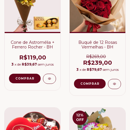
Cone de Astromélia +
Buquê de 12 Rosas
Ferrero Rocher - BH
Vermelhas - BH
R$119,00
R$269,00
R$239,00
3
x de
R$39,67
sem juros
3
x de
R$79,67
sem juros
12
%
OFF