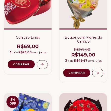
Coração Lindt
Buquê com Flores do
Campo
R$69,00
R$169,00
3
x de
R$23,00
sem juros
R$149,00
3
x de
R$49,67
sem juros
5
%
OFF