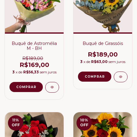
Buquê de Astromélia
Buquê de Girassóis
M - BH
R$189,00
R$189,00
3
x de
R$63,00
sem juros
R$169,00
3
x de
R$56,33
sem juros
11
%
10
%
OFF
OFF