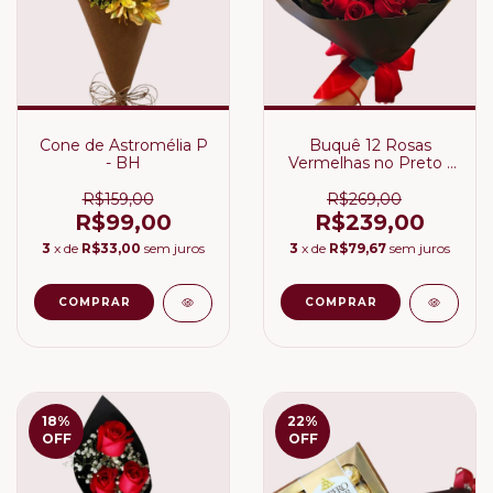
Cone de Astromélia P
Buquê 12 Rosas
- BH
Vermelhas no Preto -
BH
R$159,00
R$269,00
R$99,00
R$239,00
3
x de
R$33,00
sem juros
3
x de
R$79,67
sem juros
18
%
22
%
OFF
OFF