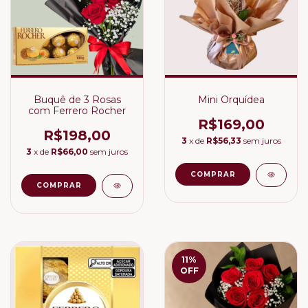
Buquê de 3 Rosas
Mini Orquídea
com Ferrero Rocher
R$169,00
R$198,00
3
x de
R$56,33
sem juros
3
x de
R$66,00
sem juros
11
%
OFF