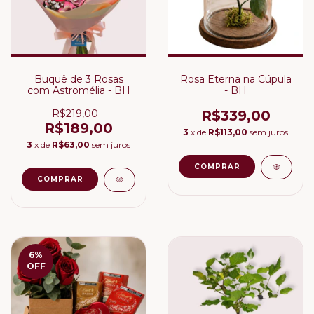
Buquê de 3 Rosas
Rosa Eterna na Cúpula
com Astromélia - BH
- BH
R$219,00
R$339,00
R$189,00
3
x de
R$113,00
sem juros
3
x de
R$63,00
sem juros
6
%
OFF