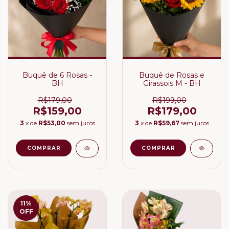
Buquê de 6 Rosas -
Buquê de Rosas e
BH
Girassois M - BH
R$179,00
R$199,00
R$159,00
R$179,00
3
x de
R$53,00
sem juros
3
x de
R$59,67
sem juros
11
%
OFF