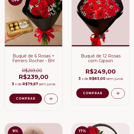
OFF
Buquê de 6 Rosas +
Buquê de 12 Rosas
Ferrero Rocher - BH
com Gipson
R$269,00
R$249,00
R$239,00
3
x de
R$83,00
sem juros
3
x de
R$79,67
sem juros
9
%
17
%