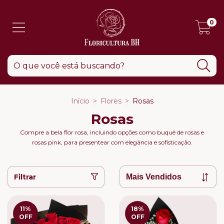
0
Início
>
Flores
>
Rosas
Rosas
Compre a bela flor rosa, incluindo opções como buquê de rosas e
rosas pink, para presentear com elegância e sofisticação.
Filtrar
11
%
18
%
OFF
OFF