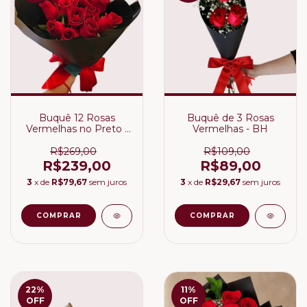
Buquê 12 Rosas
Buquê de 3 Rosas
Vermelhas no Preto -
Vermelhas - BH
BH
R$269,00
R$109,00
R$239,00
R$89,00
3
x de
R$79,67
sem juros
3
x de
R$29,67
sem juros
22
%
11
%
OFF
OFF