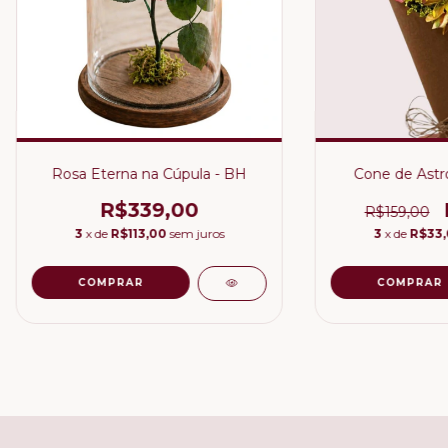
Rosa Eterna na Cúpula - BH
Cone de Astr
R$339,00
R$159,00
3
x de
R$113,00
sem juros
3
x de
R$33