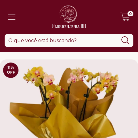
0
11
%
OFF