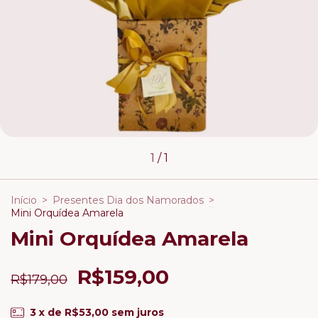
1
/
1
Início
>
Presentes Dia dos Namorados
>
Mini Orquídea Amarela
Mini Orquídea Amarela
R$159,00
R$179,00
3
x de
R$53,00
sem juros